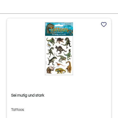
Sei mutig und stark
Tattoos