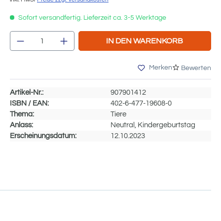
Sofort versandfertig. Lieferzeit ca. 3-5 Werktage
Produkt Anzahl: Gib den gewünschten We
IN DEN WARENKORB
Merken
Bewerten
Artikel-Nr.:
907901412
ISBN / EAN:
402-6-477-19608-0
Thema:
Tiere
Anlass:
Neutral, Kindergeburtstag
Erscheinungsdatum:
12.10.2023