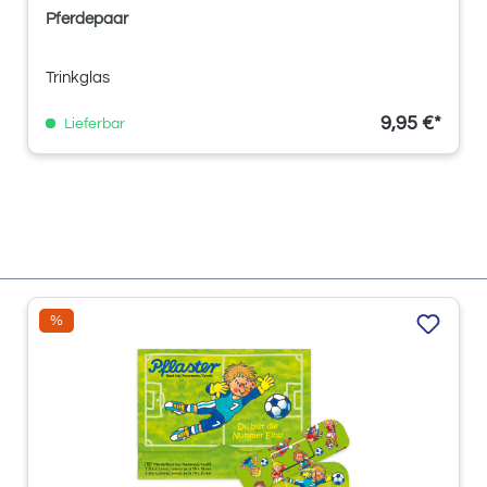
Pferdepaar
Trinkglas
9,95 €*
Lieferbar
Rabatt
%