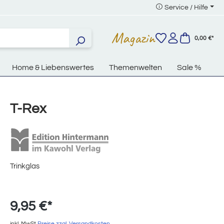
Service / Hilfe
Magazin
0,00 €*
Home & Liebenswertes
Themenwelten
Sale %
T-Rex
Trinkglas
9,95 €*
inkl. MwSt
Preise zzgl. Versandkosten