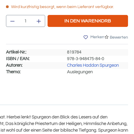
Wird kurzfristig besorgt, wenn beim Lieferant verfügbar.
Produkt Anzahl: Gib den gewünschten We
IN DEN WARENKORB
Merken
Bewerten
Artikel-Nr.:
819784
ISBN / EAN:
978-3-948475-84-0
Autoren:
Charles Haddon Spurgeon
Thema:
Auslegungen
at. Hierbei lenkt Spurgeon den Blick des Lesers auf den
ht, Das königliche Priestertum der Heiligen, Himmlische Anbetung,
t wohl auf der einen Seite der biblische Tiefgang. Spurgeon kann