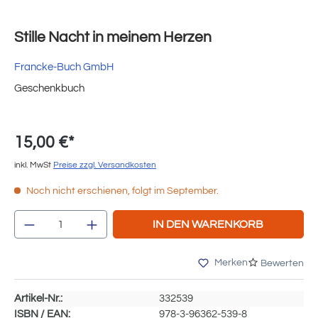
Stille Nacht in meinem Herzen
Francke-Buch GmbH
Geschenkbuch
15,00 €*
inkl. MwSt
Preise zzgl. Versandkosten
Noch nicht erschienen, folgt im September.
Produkt Anzahl: Gib den gewünschten Wert e
IN DEN WARENKORB
Merken
Bewerten
Artikel-Nr.:
332539
ISBN / EAN:
978-3-96362-539-8