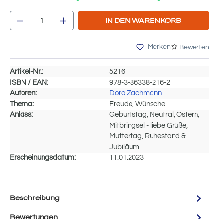
Produkt Anzahl: Gib den gewünschten Wert e
IN DEN WARENKORB
Merken
Bewerten
Artikel-Nr.:
5216
ISBN / EAN:
978-3-86338-216-2
Autoren:
Doro Zachmann
Thema:
Freude, Wünsche
Anlass:
Geburtstag, Neutral, Ostern,
Mitbringsel - liebe Grüße,
Muttertag, Ruhestand &
Jubiläum
Erscheinungsdatum:
11.01.2023
Beschreibung
Bewertungen