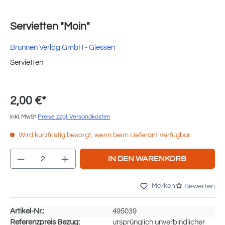
Servietten "Moin"
Brunnen Verlag GmbH - Giessen
Servietten
2,00 €*
inkl. MwSt
Preise zzgl. Versandkosten
Wird kurzfristig besorgt, wenn beim Lieferant verfügbar.
Produkt Anzahl: Gib den gewünschten Wert e
IN DEN WARENKORB
Merken
Bewerten
Artikel-Nr.:
495039
Referenzpreis Bezug:
ursprünglich unverbindlicher