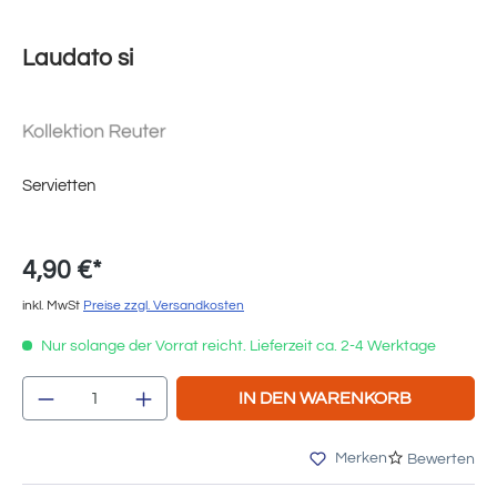
Laudato si
Servietten
4,90 €*
inkl. MwSt
Preise zzgl. Versandkosten
Nur solange der Vorrat reicht. Lieferzeit ca. 2-4 Werktage
Produkt Anzahl: Gib den gewünschten Wert e
IN DEN WARENKORB
Merken
Bewerten