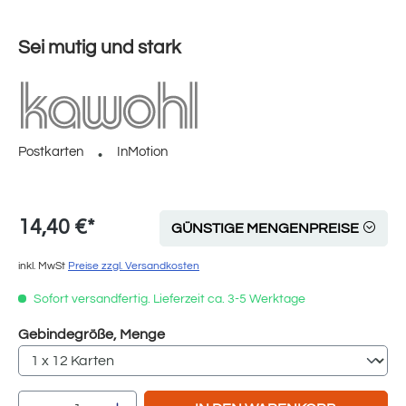
Sei mutig und stark
Postkarten
InMotion
14,40 €*
GÜNSTIGE MENGENPREISE
inkl. MwSt
Preise zzgl. Versandkosten
Sofort versandfertig. Lieferzeit ca. 3-5 Werktage
auswählen
Gebindegröße, Menge
Produkt Anzahl: Gib den gewünschten Wert e