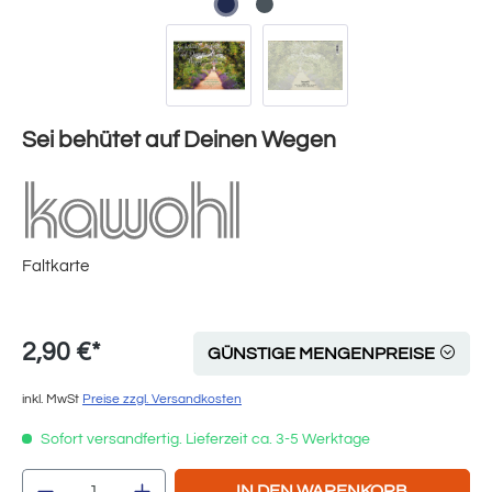
Sei behütet auf Deinen Wegen
Faltkarte
2,90 €*
GÜNSTIGE MENGENPREISE
inkl. MwSt
Preise zzgl. Versandkosten
Sofort versandfertig. Lieferzeit ca. 3-5 Werktage
Produkt Anzahl: Gib den gewünschten Wert e
IN DEN WARENKORB