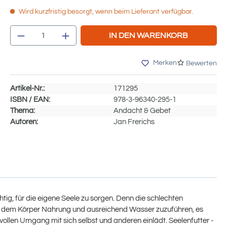
Wird kurzfristig besorgt, wenn beim Lieferant verfügbar.
Produkt Anzahl: Gib den gewünschten We
IN DEN WARENKORB
Merken
Bewerten
Artikel-Nr.:
171295
ISBN / EAN:
978-3-96340-295-1
Thema:
Andacht & Gebet
Autoren:
Jan Frerichs
htig, für die eigene Seele zu sorgen. Denn die schlechten
, nur dem Körper Nahrung und ausreichend Wasser zuzuführen, es
vollen Umgang mit sich selbst und anderen einlädt. Seelenfutter -