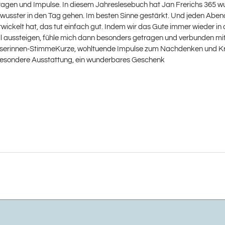
 Fragen und Impulse. In diesem Jahreslesebuch hat Jan Frerichs 365
 bewusster in den Tag gehen. Im besten Sinne gestärkt. Und jeden Ab
ntwickelt hat, das tut einfach gut. Indem wir das Gute immer wieder 
ussteigen, fühle mich dann besonders getragen und verbunden mit alle
Leserinnen-StimmeKurze, wohltuende Impulse zum Nachdenken und Kraf
ndBesondere Ausstattung, ein wunderbares Geschenk