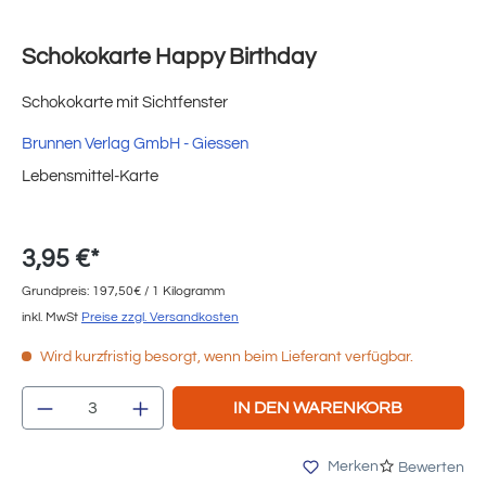
Schokokarte Happy Birthday
Schokokarte mit Sichtfenster
Brunnen Verlag GmbH - Giessen
Lebensmittel-Karte
3,95 €*
Grundpreis: 197,50€ / 1 Kilogramm
inkl. MwSt
Preise zzgl. Versandkosten
Wird kurzfristig besorgt, wenn beim Lieferant verfügbar.
Produkt Anzahl: Gib den gewünschten Wert e
IN DEN WARENKORB
Merken
Bewerten