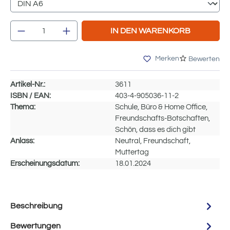
Produkt Anzahl: Gib den gewünschten Wert e
IN DEN WARENKORB
Merken
Bewerten
Artikel-Nr.:
3611
ISBN / EAN:
403-4-905036-11-2
Thema:
Schule, Büro & Home Office,
Freundschafts-Botschaften,
Schön, dass es dich gibt
Anlass:
Neutral, Freundschaft,
Muttertag
Erscheinungsdatum:
18.01.2024
Beschreibung
Bewertungen