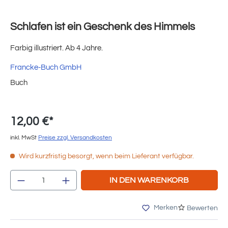
Schlafen ist ein Geschenk des Himmels
Farbig illustriert. Ab 4 Jahre.
Francke-Buch GmbH
Buch
12,00 €*
inkl. MwSt
Preise zzgl. Versandkosten
Wird kurzfristig besorgt, wenn beim Lieferant verfügbar.
Produkt Anzahl: Gib den gewünschten Wert e
IN DEN WARENKORB
Merken
Bewerten