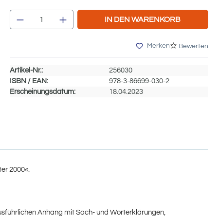
Produkt Anzahl: Gib den gewünschten We
IN DEN WARENKORB
Merken
Bewerten
Artikel-Nr.:
256030
ISBN / EAN:
978-3-86699-030-2
Erscheinungsdatum:
18.04.2023
er 2000«.
usführlichen Anhang mit Sach- und Worterklärungen,