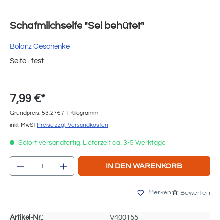
Schafmilchseife "Sei behütet"
Bolanz Geschenke
Seife - fest
7,99 €*
Grundpreis: 53,27€ / 1 Kilogramm
inkl. MwSt
Preise zzgl. Versandkosten
Sofort versandfertig. Lieferzeit ca. 3-5 Werktage
Produkt Anzahl: Gib den gewünschten Wert e
IN DEN WARENKORB
Merken
Bewerten
Artikel-Nr.:
V400155