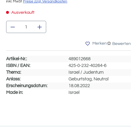
inkl. MwSt
Preise zzgl. Versandkosten
Ausverkauft
Produkt Anzahl: Gib den gewünschten We
Merken
Bewerten
Artikel-Nr.:
489012668
ISBN / EAN:
425-0-232-40264-6
Thema:
Israel / Judentum
Anlass:
Geburtstag, Neutral
Erscheinungsdatum:
18.08.2022
Made in:
Israel