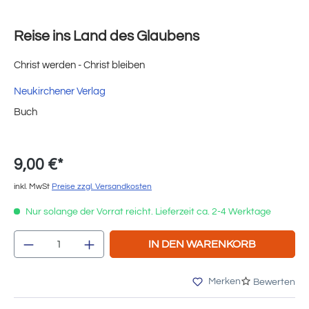
Reise ins Land des Glaubens
Christ werden - Christ bleiben
Neukirchener Verlag
Buch
9,00 €*
inkl. MwSt
Preise zzgl. Versandkosten
Nur solange der Vorrat reicht. Lieferzeit ca. 2-4 Werktage
Produkt Anzahl: Gib den gewünschten Wert e
IN DEN WARENKORB
Merken
Bewerten