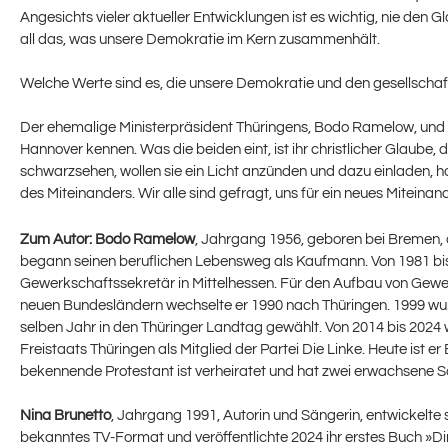
Angesichts vieler aktueller Entwicklungen ist es wichtig, nie den 
all das, was unsere Demokratie im Kern zusammenhält.
Welche Werte sind es, die unsere Demokratie und den gesellschaf
Der ehemalige Ministerpräsident Thüringens, Bodo Ramelow, und d
Hannover kennen. Was die beiden eint, ist ihr christlicher Glaube, 
schwarzsehen, wollen sie ein Licht anzünden und dazu einladen, ho
des Miteinanders. Wir alle sind gefragt, uns für ein neues Miteina
Zum Autor:
Bodo Ramelow
, Jahrgang 1956, geboren bei Bremen,
begann seinen beruflichen Lebensweg als Kaufmann. Von 1981 bi
Gewerkschaftssekretär in Mittelhessen. Für den Aufbau von Gewe
neuen Bundesländern wechselte er 1990 nach Thüringen. 1999 wur
selben Jahr in den Thüringer Landtag gewählt. Von 2014 bis 2024 
Freistaats Thüringen als Mitglied der Partei Die Linke. Heute ist 
bekennende Protestant ist verheiratet und hat zwei erwachsene S
Nina Brunetto
, Jahrgang 1991, Autorin und Sängerin, entwickelte 
bekanntes TV-Format und veröffentlichte 2024 ihr erstes Buch »D