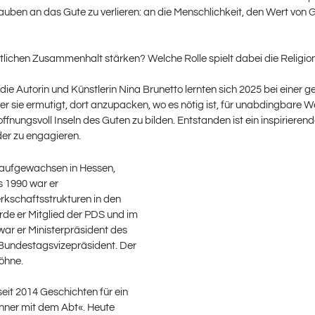
Glauben an das Gute zu verlieren: an die Menschlichkeit, den Wert von
tlichen Zusammenhalt stärken? Welche Rolle spielt dabei die Religio
ie Autorin und Künstlerin Nina Brunetto lernten sich 2025 bei eine
der sie ermutigt, dort anzupacken, wo es nötig ist, für unabdingbare We
ffnungsvoll Inseln des Guten zu bilden. Entstanden ist ein inspiriere
nder zu engagieren.
 aufgewachsen in Hessen,
s 1990 war er
rkschaftsstrukturen in den
de er Mitglied der PDS und im
war er Ministerpräsident des
er Bundestagsvizepräsident. Der
öhne.
seit 2014 Geschichten für ein
inner mit dem Abt«. Heute