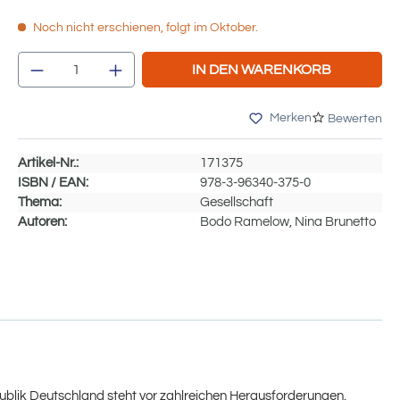
Noch nicht erschienen, folgt im Oktober.
Produkt Anzahl: Gib den gewünschten We
IN DEN WARENKORB
Merken
Bewerten
Artikel-Nr.:
171375
ISBN / EAN:
978-3-96340-375-0
Thema:
Gesellschaft
Autoren:
Bodo Ramelow, Nina Brunetto
blik Deutschland steht vor zahlreichen Herausforderungen.