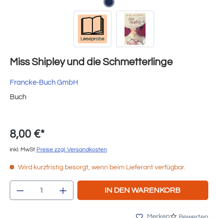
Miss Shipley und die Schmetterlinge
Francke-Buch GmbH
Buch
8,00 €*
inkl. MwSt
Preise zzgl. Versandkosten
Wird kurzfristig besorgt, wenn beim Lieferant verfügbar.
Produkt Anzahl: Gib den gewünschten Wert e
IN DEN WARENKORB
Merken
Bewerten