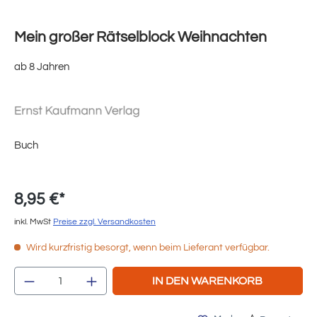
Mein großer Rätselblock Weihnachten
ab 8 Jahren
Buch
8,95 €*
inkl. MwSt
Preise zzgl. Versandkosten
Wird kurzfristig besorgt, wenn beim Lieferant verfügbar.
Produkt Anzahl: Gib den gewünschten Wert e
IN DEN WARENKORB