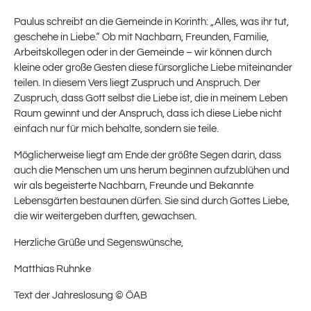
Paulus schreibt an die Gemeinde in Korinth: „Alles, was ihr tut,
geschehe in Liebe.“ Ob mit Nachbarn, Freunden, Familie,
Arbeitskollegen oder in der Gemeinde – wir können durch
kleine oder große Gesten diese fürsorgliche Liebe miteinander
teilen.
In diesem Vers liegt Zuspruch und Anspruch. Der
Zuspruch, dass Gott selbst die Liebe ist, die in meinem Leben
Raum gewinnt und der Anspruch, dass ich diese Liebe nicht
einfach nur für mich behalte, sondern sie teile.
M
öglicherweise liegt am Ende
der
größte
Segen darin, dass
auch die Menschen um uns herum beginnen aufzublühen
und
wir als begeisterte Nachbarn, Freunde und Bekannte
Lebensgärten bestaunen dürfen
.
S
ie
sind durch Gottes Liebe,
die wir weitergeben durften, gewachsen.
Herzliche Grüße und Segenswünsche,
Matthias Ruhnke
Text der Jahreslosung
© ÖAB