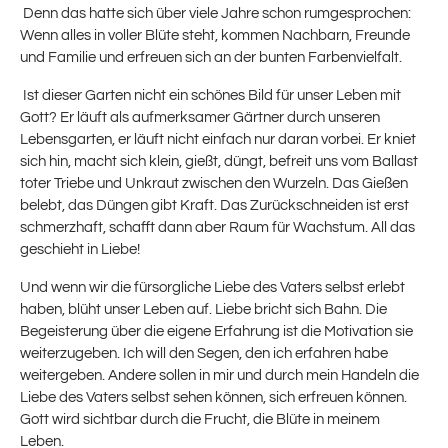
Denn
das hatte sich über viele Jahre schon rumgesprochen:
W
enn alles in voller Blüte steht, kommen Nachbarn, Freunde
und Familie und erfreuen sich an der bunten Farbenvielfalt.
Ist dieser Garten nicht ein schönes Bild für unser Leben mit
Gott? Er läuft als aufmerksamer Gärtner durch unseren
Lebensgarten, er läuft nicht einfach nur daran vorbei. Er kniet
sich hin, macht sich klein, gießt, düngt, befreit uns vom Ballast
toter Triebe und Unkraut zwischen den Wurzeln. Das Gießen
belebt, das Düngen gibt Kraft. Das Zurückschneiden ist erst
schmerzhaft, schafft dann aber Raum für Wachstum. All das
geschieht in Liebe!
Und wenn wir die fürsorgliche Liebe des Vaters selbst erlebt
haben, blüht
unser Leben auf. Liebe bricht sich Bahn. Die
Begeisterung über die eigene Erfahrung ist die Motivation sie
weiterzugeben.
Ich will den Segen, den ich erfahren
habe
weitergeben. Andere sollen in mir und durch mein Handeln die
Liebe des Vaters selbst sehen können, sich erfreuen können.
Gott wird sichtbar durch die Frucht, die Blüte in meinem
Leben.