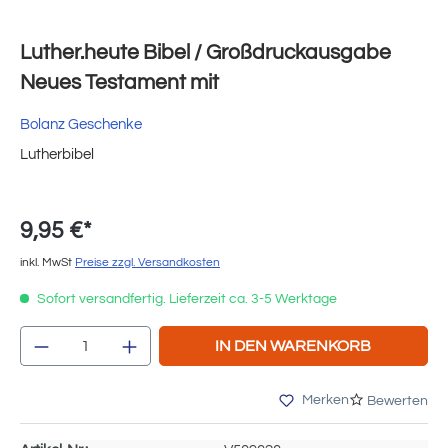
Luther.heute Bibel / Großdruckausgabe
Neues Testament mit
Bolanz Geschenke
Lutherbibel
9,95 €*
inkl. MwSt
Preise zzgl. Versandkosten
Sofort versandfertig. Lieferzeit ca. 3-5 Werktage
Produkt Anzahl: Gib den gewünschten Wert e
IN DEN WARENKORB
Merken
Bewerten