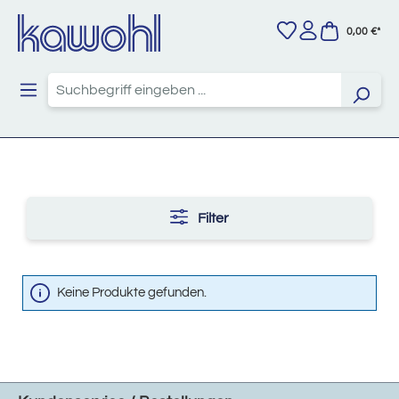
Zum Hauptinhalt springen
0,00 €*
Filter
Keine Produkte gefunden.