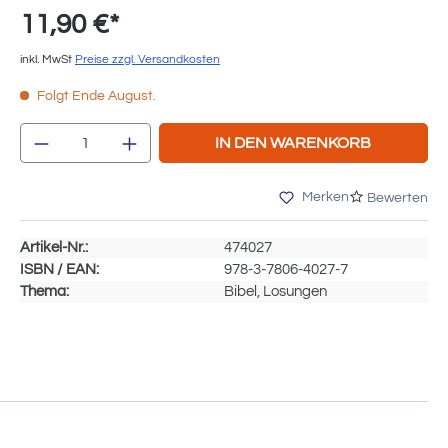
11,90 €*
inkl. MwSt
Preise zzgl. Versandkosten
Folgt Ende August.
Produkt Anzahl: Gib den gewünschten We
IN DEN WARENKORB
Merken
Bewerten
Artikel-Nr.:
474027
ISBN / EAN:
978-3-7806-4027-7
Thema:
Bibel, Losungen