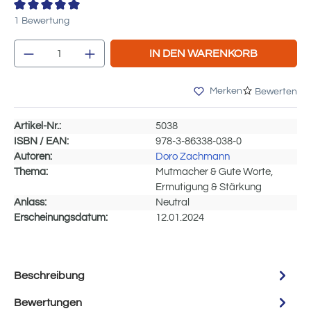
Durchschnittliche Bewertung von 3.5 von 5 Sternen
1 Bewertung
Produkt Anzahl: Gib den gewünschten Wert e
IN DEN WARENKORB
Merken
Bewerten
Artikel-Nr.:
5038
ISBN / EAN:
978-3-86338-038-0
Autoren:
Doro Zachmann
Thema:
Mutmacher & Gute Worte,
Ermutigung & Stärkung
Anlass:
Neutral
Erscheinungsdatum:
12.01.2024
Beschreibung
Bewertungen