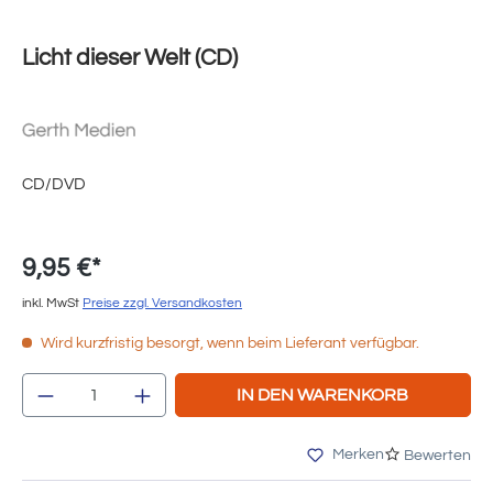
Licht dieser Welt (CD)
CD/DVD
9,95 €*
inkl. MwSt
Preise zzgl. Versandkosten
Wird kurzfristig besorgt, wenn beim Lieferant verfügbar.
Produkt Anzahl: Gib den gewünschten Wert e
IN DEN WARENKORB
Merken
Bewerten