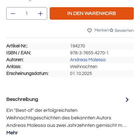
Produkt Anzahl: Gib den gewünschten Wert e
IN DEN WARENKORB
Merken
Bewerten
Artikel-Nr.:
194270
ISBN / EAN:
978-3-7655-4270-1
Autoren:
Andreas Malessa
Anlass:
Weihnachten
Erscheinungsdatum:
01.10.2025
Beschreibung
Ein "Best-of" der erfolgreichsten
Weihnachtsgeschichten des bekannten Autors
Andreas Malessa aus zwei Jahrzehnten gemischt m…
Mehr