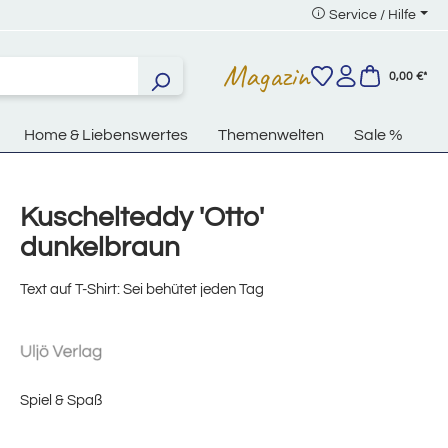
Service / Hilfe
Magazin
0,00 €*
Home & Liebenswertes
Themenwelten
Sale %
Kuschelteddy 'Otto'
dunkelbraun
Text auf T-Shirt: Sei behütet jeden Tag
Spiel & Spaß