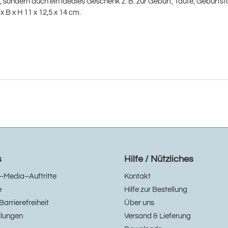
, sondern auch ein ideales Geschenk z. B. zur Geburt, Taufe, Geburtst
 B x H 11 x 12,5 x 14 cm.
s
Hilfe / Nützliches
–Media–Auftritte
Kontakt
e
Hilfe zur Bestellung
Barrierefreiheit
Über uns
llungen
Versand & Lieferung