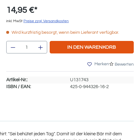
14,95 €*
inkl. MwSt
Preise zzgl. Versandkosten
Wird kurzfristig besorgt, wenn beim Lieferant verfügbar.
Produkt Anzahl: Gib den gewünschten We
IN DEN WARENKORB
Merken
Bewerten
Artikel-Nr.:
U131743
ISBN / EAN:
425-0-944326-16-2
t: "Sei behütet jeden Tag". Damit ist der kleine Bär mit dem