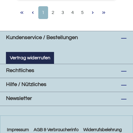
Seite
Seite
Seite
Seite
Seite
1
2
3
4
5
Kundenservice / Bestellungen
Vertrag widerrufen
Rechtliches
Hilfe / Nützliches
Newsletter
Impressum
AGB & Verbraucherinfo
Widerrufsbelehrung