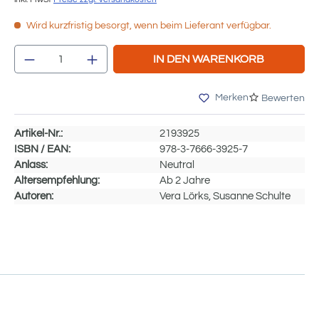
Wird kurzfristig besorgt, wenn beim Lieferant verfügbar.
Produkt Anzahl: Gib den gewünschten We
IN DEN WARENKORB
Merken
Bewerten
Artikel-Nr.:
2193925
ISBN / EAN:
978-3-7666-3925-7
Anlass:
Neutral
Altersempfehlung:
Ab 2 Jahre
Autoren:
Vera Lörks, Susanne Schulte