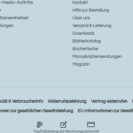
–Media–Auftritte
Kontakt
e
Hilfe zur Bestellung
Barrierefreiheit
Über uns
llungen
Versand & Lieferung
Downloads
Blätterkatalog
Büchertische
Manuskripteinsendungen
Magazin
AGB & Verbraucherinfo
Widerrufsbelehrung
Vertrag widerrufen
ionen zur gesetzlichen Gewährleistung
EU-Informationen zur Gewäh
PayPal
Zahlung auf Rechnung
Lastschrift