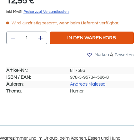
12,95 €*
inkl. MwSt
Preise zzgl. Versandkosten
Wird kurzfristig besorgt, wenn beim Lieferant verfügbar.
Produkt Anzahl: Gib den gewünschten We
IN DEN WARENKORB
Merken
Bewerten
Artikel-Nr.:
817586
ISBN / EAN:
978-3-95734-586-8
Autoren:
Andreas Malessa
Thema:
Humor
im Wartezimmer und im Urlaub, beim Kochen, Essen und Hund