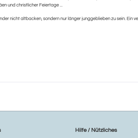
n und christlicher Feiertage ...
er nicht altbacken, sondern nur länger junggeblieben zu sein. Ein verg
s
Hilfe / Nützliches