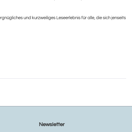
nügliches und kurzweiliges Leseerlebnis für alle, die sich jenseits
Newsletter