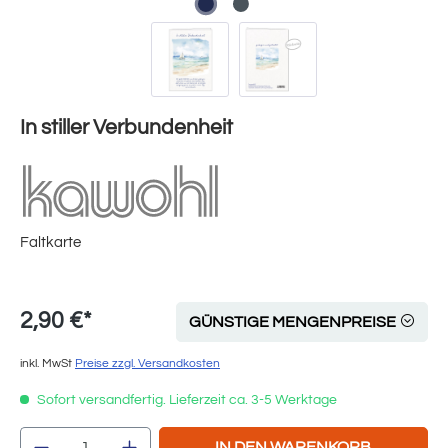
In stiller Verbundenheit
Faltkarte
2,90 €*
GÜNSTIGE MENGENPREISE
inkl. MwSt
Preise zzgl. Versandkosten
Sofort versandfertig. Lieferzeit ca. 3-5 Werktage
Produkt Anzahl: Gib den gewünschten Wert e
IN DEN WARENKORB