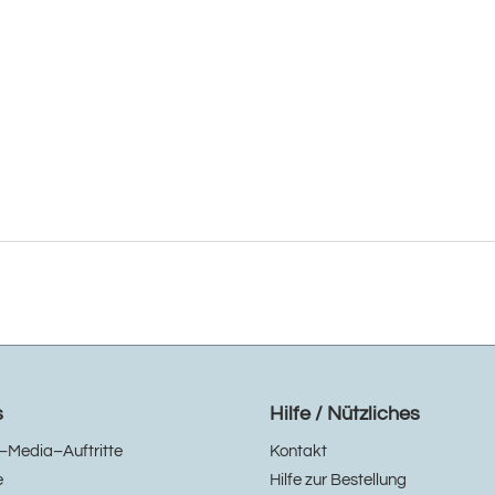
s
Hilfe / Nützliches
–Media–Auftritte
Kontakt
e
Hilfe zur Bestellung