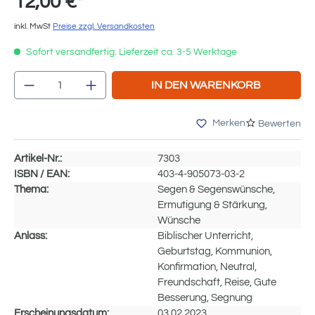
12,00 €*
inkl. MwSt
Preise zzgl. Versandkosten
Sofort versandfertig. Lieferzeit ca. 3-5 Werktage
Produkt Anzahl: Gib den gewünschten We
IN DEN WARENKORB
Merken
Bewerten
Artikel-Nr.:
7303
ISBN / EAN:
403-4-905073-03-2
Thema:
Segen & Segenswünsche,
Ermutigung & Stärkung,
Wünsche
Anlass:
Biblischer Unterricht,
Geburtstag, Kommunion,
Konfirmation, Neutral,
Freundschaft, Reise, Gute
Besserung, Segnung
Erscheinungsdatum:
03.02.2023