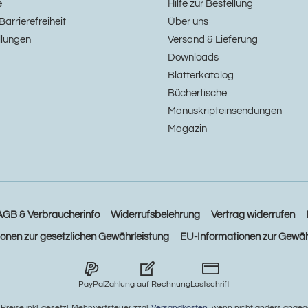
e
Hilfe zur Bestellung
Barrierefreiheit
Über uns
llungen
Versand & Lieferung
Downloads
Blätterkatalog
Büchertische
Manuskripteinsendungen
Magazin
AGB & Verbraucherinfo
Widerrufsbelehrung
Vertrag widerrufen
ionen zur gesetzlichen Gewährleistung
EU-Informationen zur Gewäh
PayPal
Zahlung auf Rechnung
Lastschrift
e Preise inkl. gesetzl. Mehrwertsteuer zzgl.
Versandkosten
, wenn nicht anders angeg