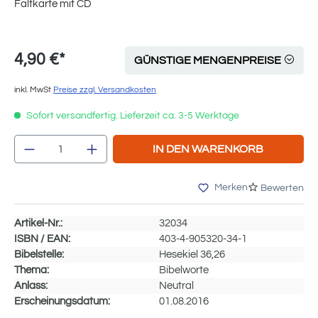
Faltkarte mit CD
4,90 €*
GÜNSTIGE MENGENPREISE
inkl. MwSt
Preise zzgl. Versandkosten
Sofort versandfertig. Lieferzeit ca. 3-5 Werktage
Produkt Anzahl: Gib den gewünschten Wert e
IN DEN WARENKORB
Merken
Bewerten
Artikel-Nr.:
32034
ISBN / EAN:
403-4-905320-34-1
Bibelstelle:
Hesekiel 36,26
Thema:
Bibelworte
Anlass:
Neutral
Erscheinungsdatum:
01.08.2016