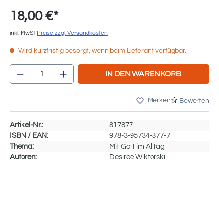
18,00 €*
inkl. MwSt
Preise zzgl. Versandkosten
Wird kurzfristig besorgt, wenn beim Lieferant verfügbar.
Produkt Anzahl: Gib den gewünschten We
IN DEN WARENKORB
Merken
Bewerten
Artikel-Nr.:
817877
ISBN / EAN:
978-3-95734-877-7
Thema:
Mit Gott im Alltag
Autoren:
Desiree Wiktorski