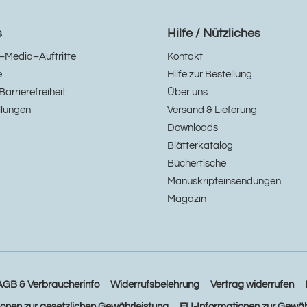
s
Hilfe / Nützliches
–Media–Auftritte
Kontakt
e
Hilfe zur Bestellung
Barrierefreiheit
Über uns
llungen
Versand & Lieferung
Downloads
Blätterkatalog
Büchertische
Manuskripteinsendungen
Magazin
AGB & Verbraucherinfo
Widerrufsbelehrung
Vertrag widerrufen
ionen zur gesetzlichen Gewährleistung
EU-Informationen zur Gewäh