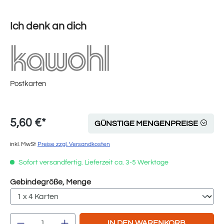
Ich denk an dich
Postkarten
5,60 €*
GÜNSTIGE MENGENPREISE
inkl. MwSt
Preise zzgl. Versandkosten
Sofort versandfertig. Lieferzeit ca. 3-5 Werktage
auswählen
Gebindegröße, Menge
Produkt Anzahl: Gib den gewünschten Wert e
IN DEN WARENKORB