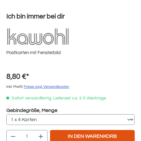
Ich bin immer bei dir
Postkarten mit Fensterbild
8,80 €*
inkl. MwSt
Preise zzgl. Versandkosten
Sofort versandfertig. Lieferzeit ca. 3-5 Werktage
auswählen
Gebindegröße, Menge
Produkt Anzahl: Gib den gewünschten Wert e
IN DEN WARENKORB