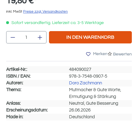
19,80 €*
inkl. MwSt
Preise zzgl. Versandkosten
Sofort versandfertig. Lieferzeit ca. 3-5 Werktage
Produkt Anzahl: Gib den gewünschten We
IN DEN WARENKORB
Merken
Bewerten
Artikel-Nr.:
484090027
ISBN / EAN:
978-3-7548-0907-5
Autoren:
Doro Zachmann
Thema:
Mutmacher & Gute Worte,
Ermutigung & Stärkung
Anlass:
Neutral, Gute Besserung
Erscheinungsdatum:
26.06.2026
Made in:
Deutschland