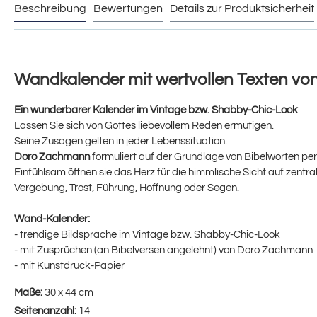
Beschreibung
Bewertungen
Details zur Produktsicherheit
Wandkalender mit wertvollen Texten v
Ein wunderbarer Kalender im Vintage bzw. Shabby-Chic-Look
Lassen Sie sich von Gottes liebevollem Reden ermutigen.
Seine Zusagen gelten in jeder Lebenssituation.
Doro Zachmann
formuliert auf der Grundlage von Bibelworten pe
Einfühlsam öffnen sie das Herz für die himmlische Sicht auf zent
Vergebung, Trost, Führung, Hoffnung oder Segen.
Wand-Kalender:
- trendige Bildsprache im Vintage bzw. Shabby-Chic-Look
- mit Zusprüchen (an Bibelversen angelehnt) von Doro Zachmann
- mit Kunstdruck-Papier
Maße:
30 x 44 cm
Seitenanzahl:
14