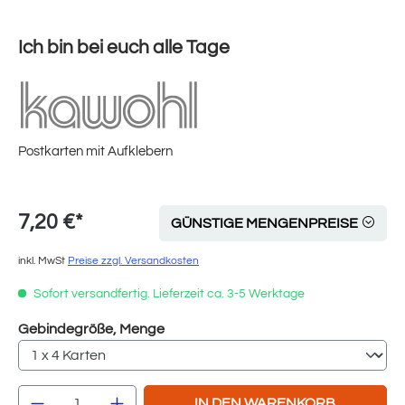
Ich bin bei euch alle Tage
Postkarten mit Aufklebern
7,20 €*
GÜNSTIGE MENGENPREISE
inkl. MwSt
Preise zzgl. Versandkosten
Sofort versandfertig. Lieferzeit ca. 3-5 Werktage
auswählen
Gebindegröße, Menge
Produkt Anzahl: Gib den gewünschten Wert e
IN DEN WARENKORB