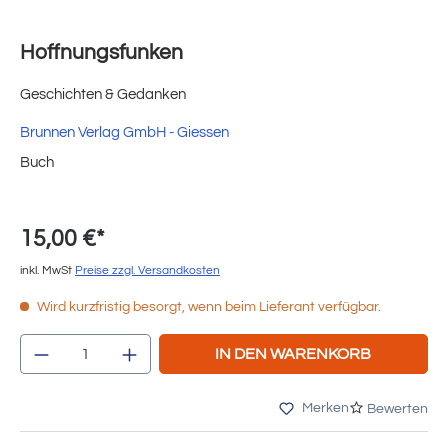
Hoffnungsfunken
Geschichten & Gedanken
Brunnen Verlag GmbH - Giessen
Buch
15,00 €*
inkl. MwSt
Preise zzgl. Versandkosten
Wird kurzfristig besorgt, wenn beim Lieferant verfügbar.
Produkt Anzahl: Gib den gewünschten Wert e
IN DEN WARENKORB
Merken
Bewerten