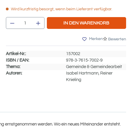
Wird kurzfristig besorgt, wenn beim Lieferant verfügbar.
Produkt Anzahl: Gib den gewünschten We
IN DEN WARENKORB
Merken
Bewerten
Artikel-Nr.:
157002
ISBN / EAN:
978-3-7615-7002-9
Thema:
Gemeinde & Gemeindearbeit
Autoren:
Isabel Hartmann, Reiner
Knieling
erung ernstgenommen werden. Wo ein neues Miteinander entsteht.