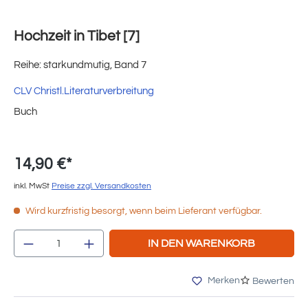
Hochzeit in Tibet [7]
Reihe: starkundmutig, Band 7
CLV Christl.Literaturverbreitung
Buch
14,90 €*
inkl. MwSt
Preise zzgl. Versandkosten
Wird kurzfristig besorgt, wenn beim Lieferant verfügbar.
Produkt Anzahl: Gib den gewünschten Wert e
IN DEN WARENKORB
Merken
Bewerten