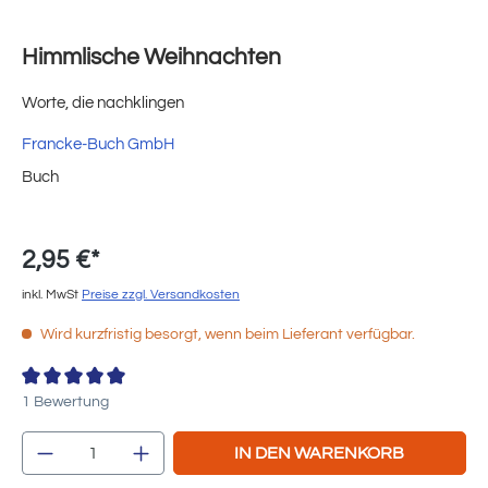
Himmlische Weihnachten
Worte, die nachklingen
Francke-Buch GmbH
Buch
2,95 €*
inkl. MwSt
Preise zzgl. Versandkosten
Wird kurzfristig besorgt, wenn beim Lieferant verfügbar.
Durchschnittliche Bewertung von 2 von 5 Sternen
1 Bewertung
Produkt Anzahl: Gib den gewünschten Wert e
IN DEN WARENKORB