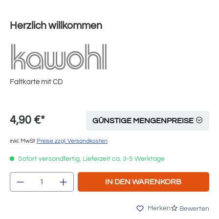
Herzlich willkommen
Faltkarte mit CD
4,90 €*
GÜNSTIGE MENGENPREISE
inkl. MwSt
Preise zzgl. Versandkosten
Sofort versandfertig. Lieferzeit ca. 3-5 Werktage
Produkt Anzahl: Gib den gewünschten Wert e
IN DEN WARENKORB
Merken
Bewerten