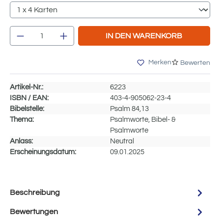
Produkt Anzahl: Gib den gewünschten Wert e
IN DEN WARENKORB
Merken
Bewerten
Artikel-Nr.:
6223
ISBN / EAN:
403-4-905062-23-4
Bibelstelle:
Psalm 84,13
Thema:
Psalmworte, Bibel- &
Psalmworte
Anlass:
Neutral
Erscheinungsdatum:
09.01.2025
Beschreibung
Bewertungen