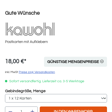
Gute Wünsche
Postkarten mit Aufklebern
18,00 €*
GÜNSTIGE MENGENPREISE
inkl. MwSt
Preise zzgl. Versandkosten
Sofort versandfertig. Lieferzeit ca. 3-5 Werktage
auswählen
Gebindegröße, Menge
Produkt Anzahl: Gib den gewünschten Wert e
IN DEN WARENKORB