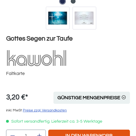
Gottes Segen zur Taufe
Faltkarte
3,20 €*
GÜNSTIGE MENGENPREISE
inkl. MwSt
Preise zzgl. Versandkosten
Sofort versandfertig. Lieferzeit ca. 3-5 Werktage
Produkt Anzahl: Gib den gewünschten Wert e
IN DEN WARENKORB