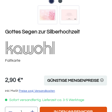
Gottes Segen zur Silberhochzeit
Faltkarte
2,90 €*
GÜNSTIGE MENGENPREISE
inkl. MwSt
Preise zzgl. Versandkosten
Sofort versandfertig. Lieferzeit ca. 3-5 Werktage
Produkt Anzahl: Gib den gewünschten Wert e
IN DEN WARENKORB