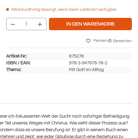
Wird kurzfristig besorgt, wenn beim Lieferant verfügbar.
Produkt Anzahl: Gib den gewünschten We
IN DEN WARENKORB
Merken
Bewerten
Artikel-Nr.:
875276
ISBN / EAN:
978-3-947978-76-2
Thema:
Mit Gott im Alltag
erer ich-fokussierten Welt der Sucht nach sofortiger Befriedigung
r Teil unseres Weges mit Christus. Wie sieht dieser Prozess aus?
sondern dass es unsere Berufung ist. Er gibt in seinem Buch einen
rrlehren und zeigt, wie jeder Gläubige durch eine Beziehung zu