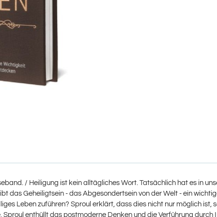
nd. / Heiligung ist kein alltägliches Wort. Tatsächlich hat es in uns
 das Geheiligtsein - das Abgesondertsein von der Welt - ein wichtige
liges Leben zuführen? Sproul erklärt, dass dies nicht nur möglich ist, 
e. Sproul enthüllt das postmoderne Denken und die Verführung durch I