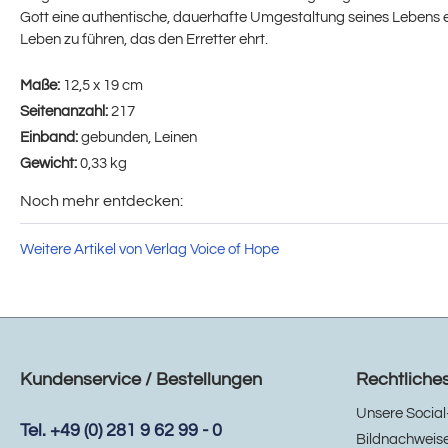
Gott eine authentische, dauerhafte Umgestaltung seines Lebens erf
Leben zu führen, das den Erretter ehrt.
Maße:
12,5 x 19 cm
Seitenanzahl:
217
Einband:
gebunden, Leinen
Gewicht:
0,33 kg
Noch mehr entdecken:
Weitere Artikel von Verlag Voice of Hope
Kundenservice / Bestellungen
Rechtliche
Unsere Social
Tel. +49 (0) 281 9 62 99 - 0
Bildnachweis